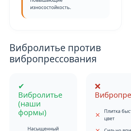
повышающие
износостойкость.
Вибролитье против
вибропрессования
✔
❌
Вибролитье
Вибропре
(наши
формы)
Плитка быс
цвет
Насыщенный
Сильно впи